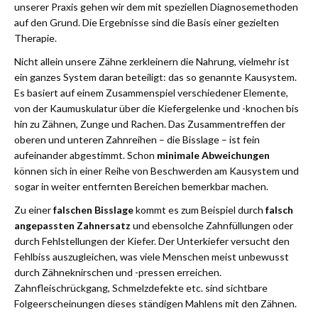
unserer Praxis gehen wir dem mit speziellen Diagnosemethoden
auf den Grund. Die Ergebnisse sind die Basis einer gezielten
Therapie.
Nicht allein unsere Zähne zerkleinern die Nahrung, vielmehr ist
ein ganzes System daran beteiligt: das so genannte Kausystem.
Es basiert auf einem Zusammenspiel verschiedener Elemente,
von der Kaumuskulatur über die Kiefergelenke und -knochen bis
hin zu Zähnen, Zunge und Rachen. Das Zusammentreffen der
oberen und unteren Zahnreihen – die Bisslage – ist fein
aufeinander abgestimmt. Schon
minimale Abweichungen
können sich in einer Reihe von Beschwerden am Kausystem und
sogar in weiter entfernten Bereichen bemerkbar machen.
Zu einer
falschen Bisslage
kommt es zum Beispiel durch
falsch
angepassten Zahnersatz
und ebensolche Zahnfüllungen oder
durch Fehlstellungen der Kiefer. Der Unterkiefer versucht den
Fehlbiss auszugleichen, was viele Menschen meist unbewusst
durch Zähneknirschen und -pressen erreichen.
Zahnfleischrückgang, Schmelzdefekte etc. sind sichtbare
Folgeerscheinungen dieses ständigen Mahlens mit den Zähnen.